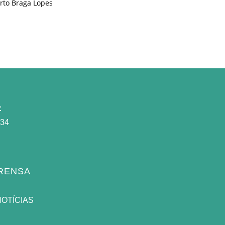
erto Braga Lopes
:
934
PRENSA
NOTÍCIAS