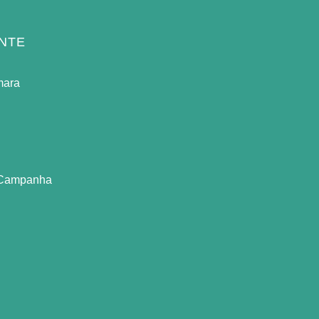
NTE
mara
 Campanha