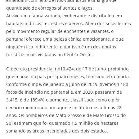
emendam com leito de rios volumosos e uma grande
quantidade de córregos afluentes e lagos.
Aí vive uma fauna variada, exuberante e distribuída em
habitats hídricos, terrestres e aéreos. Além dos solos férteis
pelo movimento regular de enchentes e vazantes, o
pantanal oferece uma beleza cênica emocionante, a que
ninguém fica indiferente, e por isso é um dos pontos
turísticos mais visitados no Centro-Oeste.
O decreto presidencial no10.424, de 17 de julho, proibindo
queimadas no país por quatro meses, tem sido letra morta.
Conforme o Inpe, de janeiro a julho de 2019, tivemos 1.180
focos de incêndio no pantanal e, em 2020, passaram de
3.415; é de 189,4% o aumento, classificado como o pior
cenário monitorado por aquele instituto nos últimos 22
anos. Os bombeiros de Mato Grosso e de Mato Grosso do
Sul estimam que foi queimado 1,5 milhão de hectares
somando as áreas incendiadas dos dois estados.