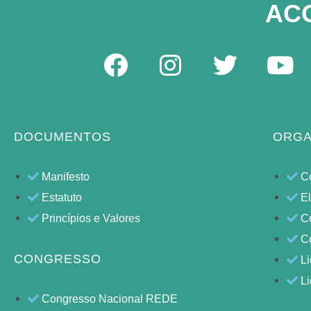
AC
DOCUMENTOS
ORGA
Manifesto
C
Estatuto
E
Princípios e Valores
Co
C
CONGRESSO
L
L
Congresso Nacional REDE