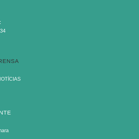
:
934
PRENSA
NOTÍCIAS
NTE
mara