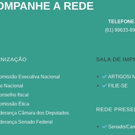
OMPANHE A REDE​
TELEFONE
(61) 99633-8
NIZAÇÃO
SALA DE IM
omissão Executiva Nacional
ARTIGOS/ 
lo Nacional
FILIE-SE
nselho fiscal
omissão Ética
REDE PRESE
iderança Câmara dos Deputados
iderança Senado Federal
Senado/Ca