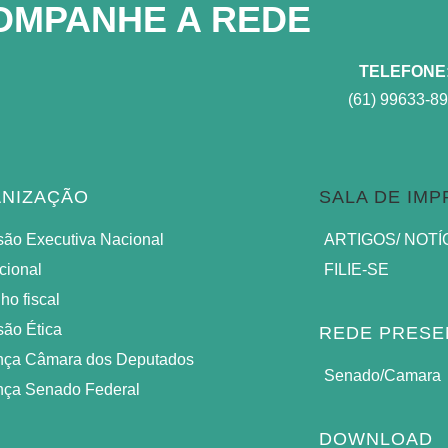
OMPANHE A REDE​
TELEFONE
(61) 99633-8
NIZAÇÃO
SALA DE IM
ão Executiva Nacional
ARTIGOS/ NOTÍ
cional
FILIE-SE
ho fiscal
ão Ética
REDE PRESE
nça Câmara dos Deputados
Senado/Camara
nça Senado Federal
DOWNLOAD