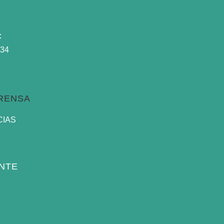
:
934
PRENSA
CIAS
NTE